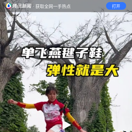
· 获取全网一手热点
打开
首页
视频
无障碍