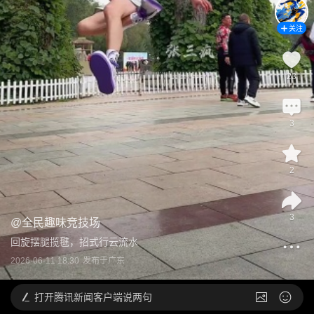
关注
23
3
2
3
@
全民趣味竞技场
回旋摆腿揽毽，招式行云流水
2026-06-11 18:30
发布于
广东
打开
腾讯新闻客户端说两句