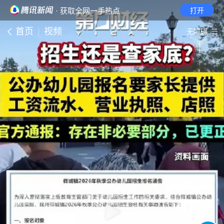
· 获取全网一手热点
打开
首页
视频
无障碍