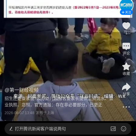
关注
1
评论
收藏
@
第一财经视频
分享
招生还是查家底?公办幼儿园报名要家长提供工资流水、营
业执照、店照，官方通报：存在非必要部分，已更正
2026-06-07 13:48
发布于
上海
打开
腾讯新闻客户端说两句