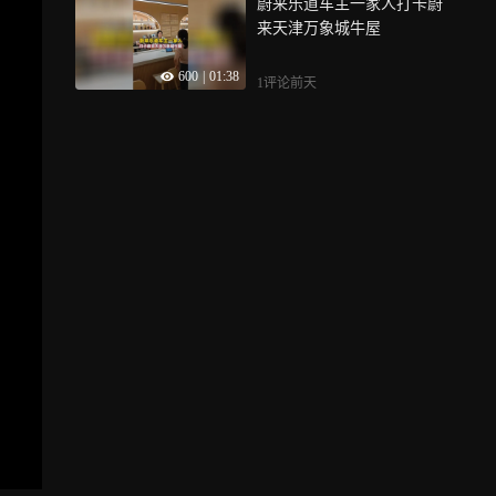
蔚来乐道车主一家人打卡蔚
来天津万象城牛屋
600
|
01:38
1评论
前天