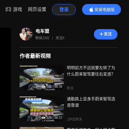
游戏
网页设置
登录
安装电脑版
内容更精彩
电车盟
关注
粉丝
2202
|
关注
0
作者最新视频
明明前方不远就要左转了为
什么蔚来智驾要往右变道？
188
|
00:59
昨天
通勤路上显身手蔚来智驾选
道靠谱
229
|
00:55
2评论
昨天