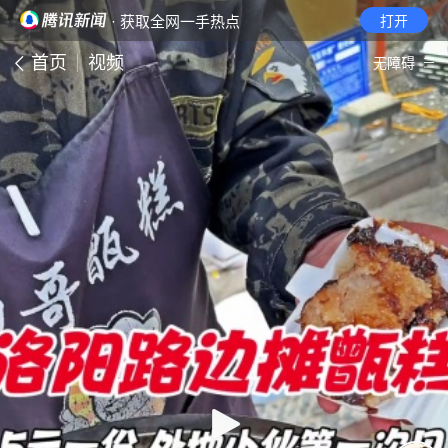
· 获取全网一手热点
打开
首页
视频
无障碍