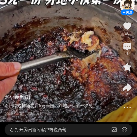
关注
10
1
3
5
@
小羲觅食i
洛阳路边摊甑糕，5元一份，外地小伙第一次见
2026-06-07 13:35
发布于
广西
打开
腾讯新闻客户端说两句