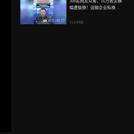
308名网友众筹，16万救灾横
子需要被看见 被理解 被尊重
幅遭偷换！运输企业私换横
幅引发质疑，功劳岂能随便
413
|
01:57
易主，善意可以传递但请不
11小时前
要截胡