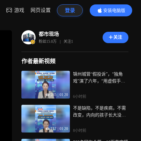
游戏
网页设置
登录
安装电脑版
内容更精彩
都市现场
关注
粉丝
15.0万
|
关注
1
作者最新视频
锦州城管“假投诉”，“独角
戏”演了六年，“用虚假手段
满足政绩虚荣”，满意率是假
285
|
01:20
的，群众感受才是真
6小时前
不是缺陷，不是疾病，不需
改变，内向的孩子长大没出
息？强迫变“外向”，是教育
117
|
01:20
里残忍的“为你好”，央媒发
8小时前
声：内向从来不是劣势，孩