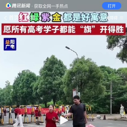
· 获取全网一手热点
打开
首页
视频
无障碍