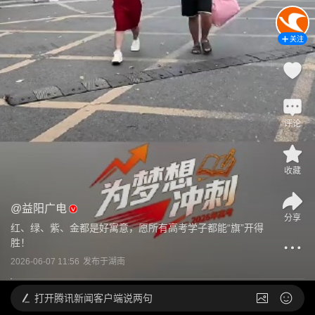
关注
评论
收藏
@
益阳广电
分享
红、绿、紫、金都是好寓意，愿所有高考学子都能“旗”开得
胜！
2026-06-07 11:56
发布于
湖南
打开
腾讯新闻客户端说两句