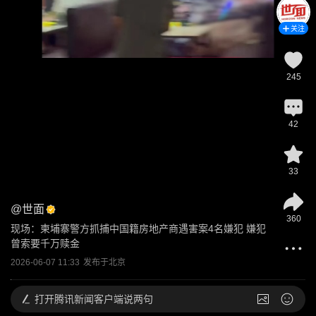
关注
245
42
33
@
世面
360
现场：柬埔寨警方抓捕中国籍房地产商遇害案4名嫌犯 嫌犯
曾索要千万赎金
2026-06-07 11:33
发布于
北京
打开
腾讯新闻客户端说两句