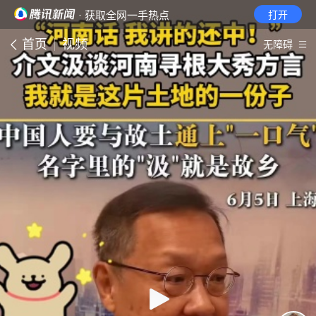
· 获取全网一手热点
打开
首页
视频
无障碍