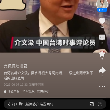
关注
92
3
7
@
侃侃吐槽君
台湾名嘴介文汲，回乡寻根大秀河南话，一语道出两岸割不
2
断的血脉底牌
2026-06-07 11:33
发布于
河南
作者声明：个人观点，仅供参考
打开
腾讯新闻客户端说两句