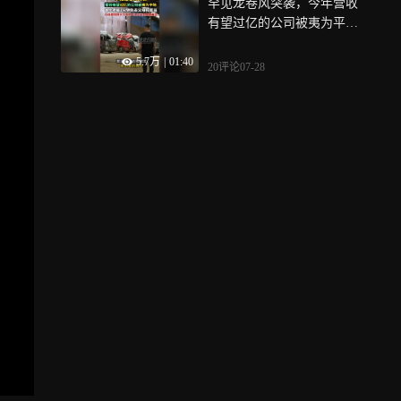
罕见龙卷风突袭，今年营收
乐节、乌镇戏剧节巡游…17
有望过亿的公司被夷为平
点～21点，锁定湖北日报直
地……湖北老板3分钟内同时
播间抢开业福利券！
5.7万
|
01:40
失去了父母和家当，在他感
20评论
07-28
觉撑不下去时，公司2天内绝
境重生