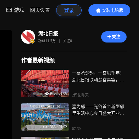
游戏
网页设置
登录
安装电脑版
内容更精彩
湖北日报
关注
粉丝
11.5万
|
关注
0
作者最新视频
一宴承楚韵，一宫见千年！
湖北日报联动楚宫喜宴，溯
源荆州楚文化，沉浸式再现
945
|
01:06
春秋王室大婚盛宴
2评论
昨天
壹为邻——光谷首个新型邻
里生活中心今日盛大开业，
开展为期一个月的精彩活
1388
|
01:02
动：武汉首届甘甘好糖水
07-30
节、机巧屋华中首展 草地音