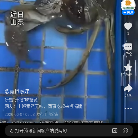
关注
1
评论
收藏
@
青橙融媒
分享
螃蟹“开播”吃蟹黄 

网友：上班索然无味，同事吃起来嘎嘣脆
2026-06-07 09:53
发布于
内蒙古
打开
腾讯新闻客户端说两句