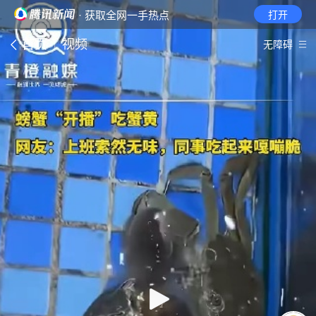
· 获取全网一手热点
打开
首页
视频
无障碍