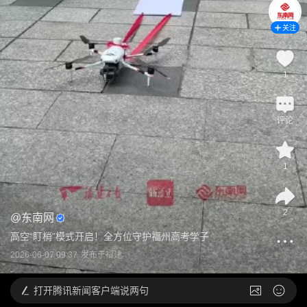
关注
1
评论
1
2
@
东南网
高空“盯梢”模式开启！全方位守护福州高考学子
2026-06-07 09:37
发布于
福建
打开
腾讯新闻客户端说两句