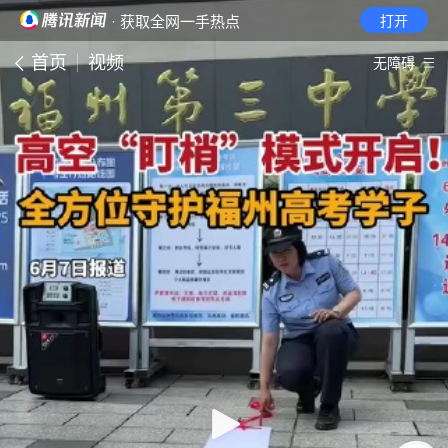
· 获取全网一手热点
打开
首页
视频
无障碍