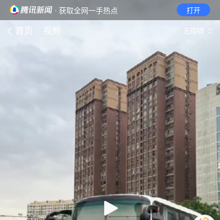
· 获取全网一手热点
打开
首页
视频
无障碍