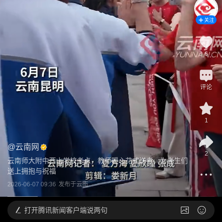
关注
6
评论
1
@
云南网
2
云南师大附中西山学校考点，教师暖心花式送考，为考生们
送上拥抱与祝福
2026-06-07 09:36
发布于
云南
打开
腾讯新闻客户端说两句