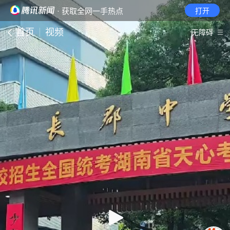
· 获取全网一手热点
打开
首页
视频
无障碍