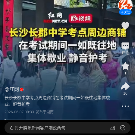
关注
5
评论
1
@
红网
10
长沙长郡中学考点周边商铺在考试期间一如既往地集体歇
业、静音护考
2026-06-07 09:33
发布于
湖南
打开
腾讯新闻客户端说两句