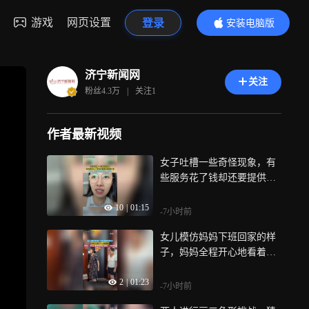
游戏
网页设置
登录
安装电脑版
内容更精彩
济宁新闻网
关注
粉丝
4.3万
|
关注
1
作者最新视频
女子吐槽一些奇怪现象，有
些服务花了钱却还要提供情
绪价值，网友：也许这就叫
10
|
01:15
人情世故
-7小时前
女儿模仿妈妈下班回家的样
子，妈妈全程开心地看着，
网友：妈妈满眼都是后继有
2
|
01:23
人的欣慰
-7小时前