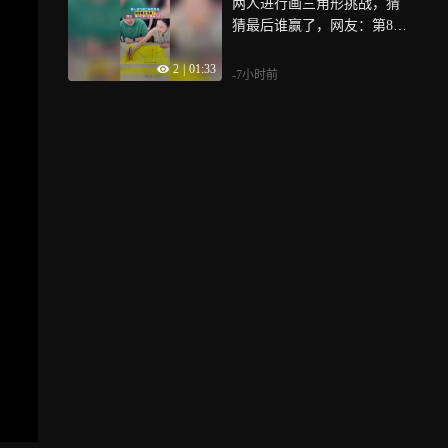
两人进行画三角形挑战，猜
猜最后谁赢了，网友：第8和
第9好像有点不对
2
|
01:33
-7小时前