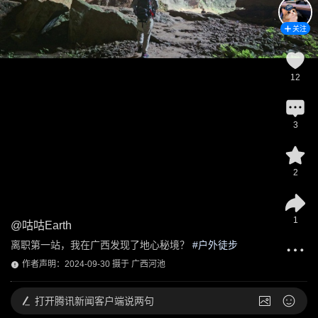
关注
12
3
2
1
@
咕咕Earth
离职第一站，我在广西发现了地心秘境？
 #
户外徒步
作者声明：2024-09-30 摄于 广西河池
打开
腾讯新闻客户端说两句