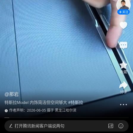
关注
2
1
收藏
分享
@
那岩
特斯拉Model 内饰简洁但空间够大
 #
特斯拉
作者声明：2026-06-05 摄于 黑龙江哈尔滨
打开
腾讯新闻客户端说两句