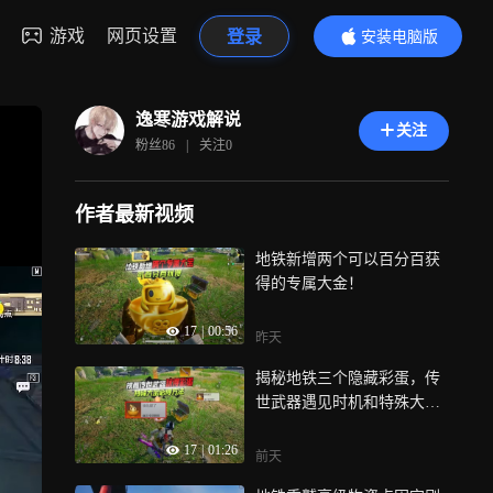
游戏
网页设置
登录
安装电脑版
内容更精彩
逸寒游戏解说
关注
粉丝
86
|
关注
0
作者最新视频
地铁新增两个可以百分百获
得的专属大金！
17
|
00:56
昨天
揭秘地铁三个隐藏彩蛋，传
世武器遇见时机和特殊大金
百分百获得方法！
17
|
01:26
前天