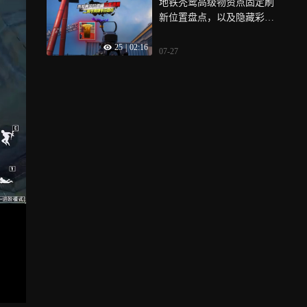
地铁秃鹫高级物资点固定刷
新位置盘点，以及隐藏彩蛋
揭秘！
25
|
02:16
07-27