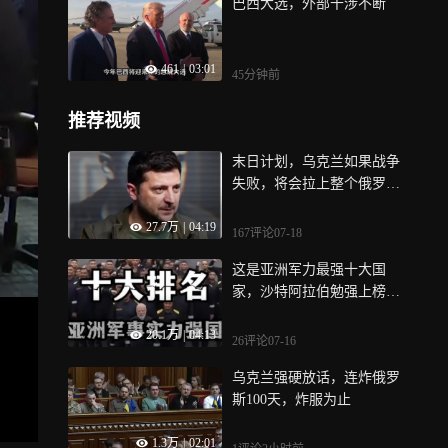
巴西大选，外部干涉不断
461
|
03:01
45分钟前
推荐视频
末日计划，乌克兰如果战争
失败，将会拉上整个俄罗斯
陪葬
27.7万
|
04:19
167评论
07-18
这是亚洲军力最强十大国
家，沙特阿拉伯勉强上榜，
印度位列第二
20.1万
|
04:13
26评论
07-16
乌克兰强硬放话，连炸俄罗
斯100天，炸服为止
1.3万
|
02:01