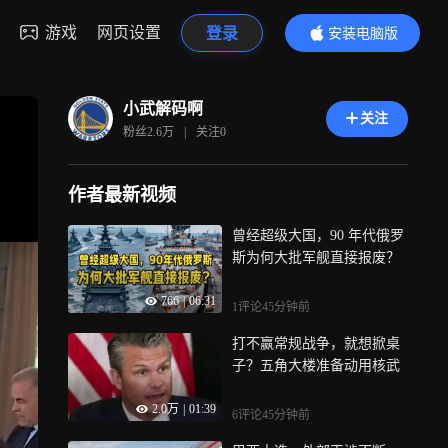
游戏
网页设置
登录
安装电脑版
内容更精彩
小武解码啊
关注
粉丝
2.6万
|
关注
0
作者最新视频
曾经超级大国，90 年代俄罗
斯为何大批军舰直接报废？
766
|
06:31
1评论
45分钟前
打不赢常规战争，就想掀桌
子？五角大楼准备动用核武
2.0万
|
01:39
6评论
45分钟前