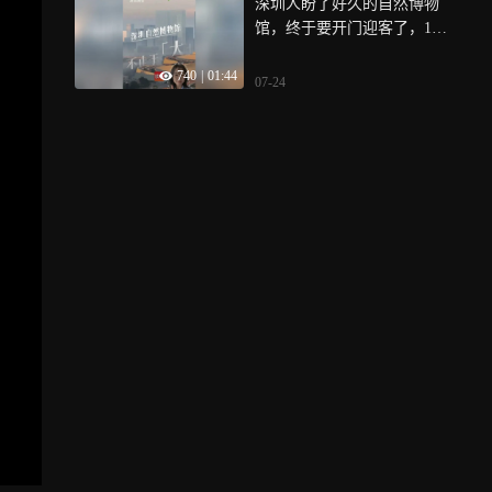
深圳人盼了好久的自然博物
创业就业的香港青年、高校
馆，终于要开门迎客了，10
教授等，听他们讲述为何选
万多平方米的体量，华南最
择前海、如何在这里实现从
740
|
01:44
大，光冲着这个文化新地标
实验室到市场的跨越，解锁
07-24
的名头，就值得去打个卡，
深港科创协同的前海密码
但几圈逛下来，你会发现它
的真正看点不只是“大”