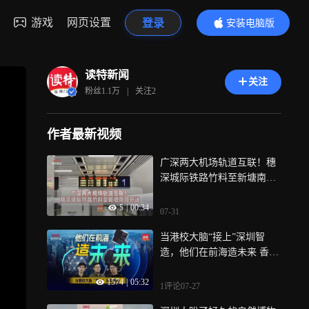
游戏
网页设置
登录
安装电脑版
内容更精彩
读特新闻
关注
粉丝
1.1万
|
关注
2
作者最新视频
广深两大机场轨道互联！穗
深城际铁路竹料至新塘南段
开通
5
|
00:34
07-31
当港校大脑“接上”深圳智
造，他们在前海造未来 香港
基础科研的“最强大脑”缘何
1574
|
05:32
扎堆前海？近日，记者走进
1评论
07-27
前海梦工场，实地探访在此