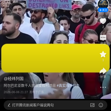
关注
2
评论
1
分享
@
经纬列国
阿尔巴尼亚数千人抗议度假村项目
 #
真实海外社会
2026-06-06 21:27
发布于
广东
打开
腾讯新闻客户端说两句