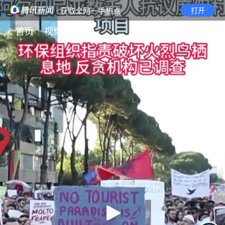
· 获取全网一手热点
打开
首页
视频
无障碍