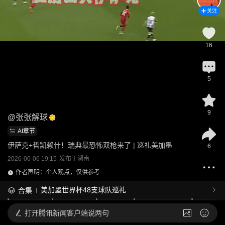
关注
16
5
9
@
张张解球
AI章节
伊萨克+哲凯赖什！瑞典最恐怖双枪来了 | 巡礼美加墨
6
2026-06-06 19:15
发布于
湖南
作者声明：个人观点，仅供参考
美加墨世界杯48支球队巡礼
合集
打开
腾讯新闻客户端说两句