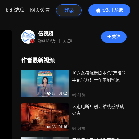
游戏
网页设置
登录
安装电脑版
内容更精彩
伍视频
关注
粉丝
18.6万
|
关注
0
作者最新视频
16岁女孩沉迷剧本杀“恋陪”2
年花17万！一个本刷50遍
17
|
01:02
8小时前
人走电断！别让插线板酿成
火灾
38
|
01:16
9小时前