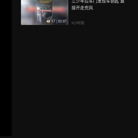
三少年拉车门发现车钥匙 直
接开走兜风
17
|
01:07
9小时前