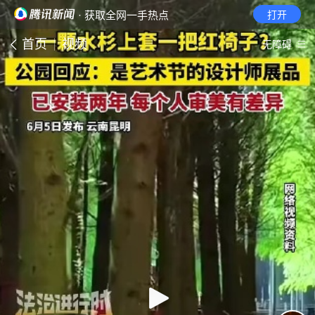
· 获取全网一手热点
打开
首页
视频
无障碍