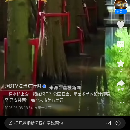
关注
46
42
2
@
BTV法治进行时
分享
一棵水杉上套一把红椅子？公园回应：是艺术节的设计师展
品 已安装两年 每个人审美有差异
2026-06-06 18:54
发布于
北京
打开
腾讯新闻客户端说两句