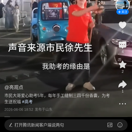
关注
6
4
2
@
亮观点
1
市民大哥爱心助考5年，每年手工缝制三四千份香囊，为考
生送祝福
 #
高考
2026-06-06 18:52
发布于
山东
打开
腾讯新闻客户端说两句