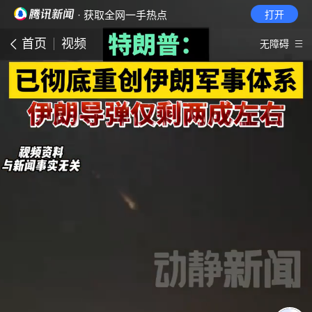
· 获取全网一手热点
打开
首页
视频
无障碍