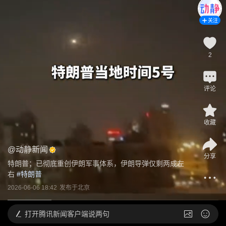
关注
2
评论
收藏
@
动静新闻
分享
特朗普；已彻底重创伊朗军事体系，伊朗导弹仅剩两成左
右
 #
特朗普
2026-06-06 18:42
发布于
北京
打开
腾讯新闻客户端说两句