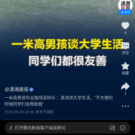
关注
6
评论
收藏
@
潇湘晨报
1
一米高男孩毕业独闯深圳⑯ ：其讲述大学生活，“不方便的
时候同学们会帮助我”
2026-06-06 18:36
发布于
湖南
打开
腾讯新闻客户端说两句