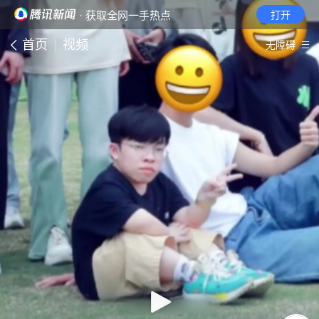
· 获取全网一手热点
打开
首页
视频
无障碍