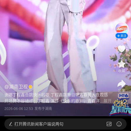
关注
收藏
@
湖南卫视
分享
谢娜丁程鑫合跳快乐的歌 丁程鑫跳舞自带青春男大既视感 
开场舞不容错过！丁程鑫 演绎《快乐的歌》，青春洋...
展开
2026-06-06 12:53
发布于
湖南
打开
腾讯新闻客户端说两句