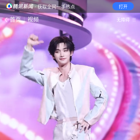
· 获取全网一手热点
打开
首页
视频
无障碍