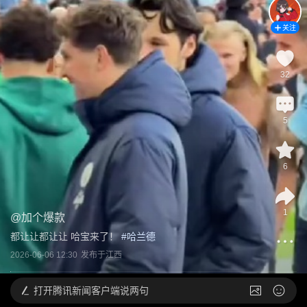
关注
32
5
6
1
@
加个爆款
都让让都让让 哈宝来了！
 #
哈兰德
2026-06-06 12:30
发布于
江西
打开
腾讯新闻客户端说两句