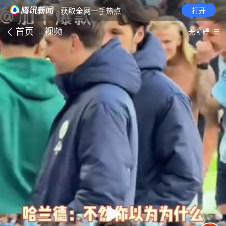
· 获取全网一手热点
打开
首页
视频
无障碍