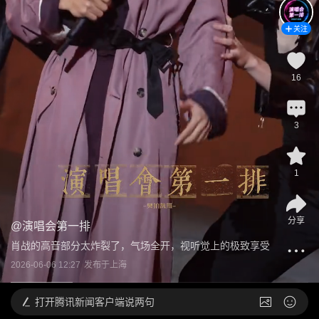
关注
16
3
1
分享
@
演唱会第一排
肖战的高音部分太炸裂了，气场全开，视听觉上的极致享受
2026-06-06 12:27
发布于
上海
打开
腾讯新闻客户端说两句