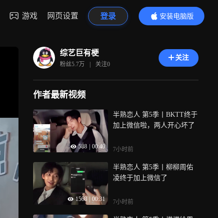
游戏
网页设置
登录
安装电脑版
内容更精彩
综艺巨有梗
关注
粉丝
5.7万
|
关注
0
作者最新视频
半熟恋人 第5季丨BKTT终于
加上微信啦，两人开心坏了
588
|
00:40
7小时前
半熟恋人 第5季丨柳柳周佑
凌终于加上微信了
1568
|
00:31
7小时前