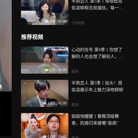
半熟恋人 第5季丨塔塔给周
佑凌柳柳念祝福信，每一段
都好真诚
458
|
01:08
7小时前
推荐视频
心动的信号 第9季丨你想了
解的人也会想了解别人，小
护士的主动换来各退一步
129
|
01:08
前天
半熟恋人 第5季丨抬头！周
佑凌展示年上魅力深吻柳柳
1352
|
01:00
前天
姐姐快醒醒丨春晚顶级舞
者，抗癌归来被嘲“装病”
1149
|
01:43