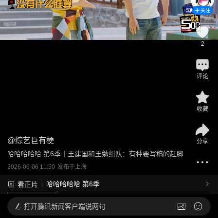
关注
2
评论
收藏
@
综艺巨有梗
分享
哈哈哈哈哈 第6季丨王建国和王勉组队：有种要写稿的赶脚
2026-06-06 11:50
发布于
上海
哈哈哈哈哈 第6季
看正片
打开
腾讯新闻客户端说两句