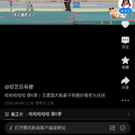
关注
评论
收藏
@
综艺巨有梗
分享
哈哈哈哈哈 第6季丨王建国大象鼻子转圈好像老头拄拐
2026-06-06 11:50
发布于
上海
哈哈哈哈哈 第6季
看正片
打开
腾讯新闻客户端说两句