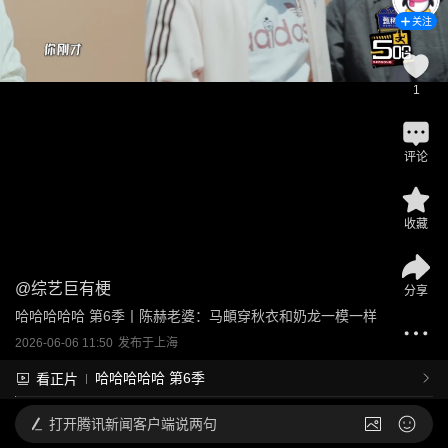
关注
1
评论
收藏
@
综艺巨有梗
分享
哈哈哈哈哈 第6季丨陈赫老婆：马頔穿秋衣和奶龙一模一样
2026-06-06 11:50
发布于
上海
哈哈哈哈哈 第6季
看正片
打开
腾讯新闻客户端说两句