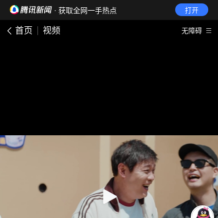
· 获取全网一手热点
打开
首页
视频
无障碍