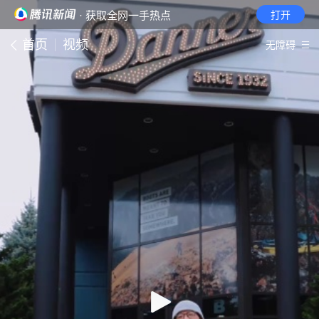
· 获取全网一手热点
打开
首页
视频
无障碍