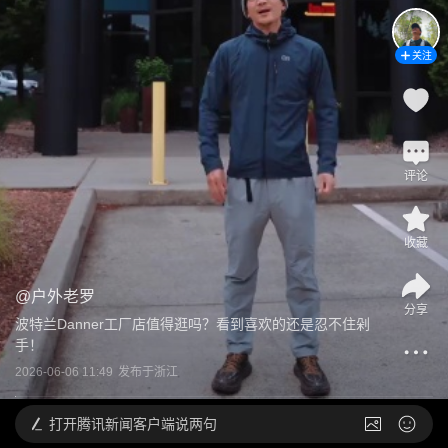
关注
评论
收藏
@
户外老罗
分享
波特兰Danner工厂店值得逛吗？看到喜欢的还是忍不住剁
手！
2026-06-06 11:49
发布于
浙江
打开
腾讯新闻客户端说两句