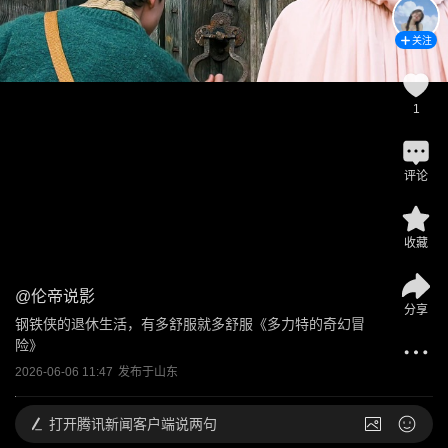
关注
1
评论
收藏
@
伦帝说影
分享
钢铁侠的退休生活，有多舒服就多舒服《多力特的奇幻冒
险》
2026-06-06 11:47
发布于
山东
打开
腾讯新闻客户端说两句