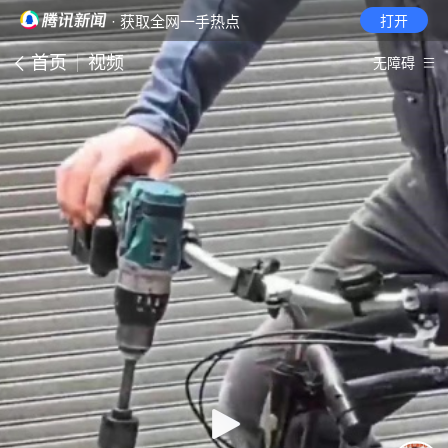
· 获取全网一手热点
打开
首页
视频
无障碍