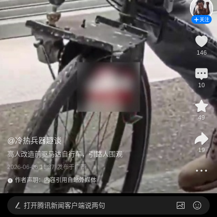
关注
146
10
49
@
冷热兵器趣谈
19
高人改造前驱马达自行车，引路人围观
2026-06-06 11:37
发布于
广西
作者声明：内容引用自站外媒体
打开
腾讯新闻客户端说两句