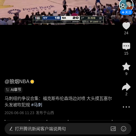
关注
24
15
9
@
狼烟NBA
AI章节
2
马刺纽约争议合集：福克斯布伦森场边对喷 大头摸瓦塞尔
头发被吹犯规
 #
马刺
2026-06-06 11:23
发布于
山西
打开
腾讯新闻客户端说两句