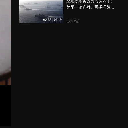
原来舰炮实战真的这么牛！
美军一轮齐射，直接打趴伊
拉克
18
|
01:19
-5小时前