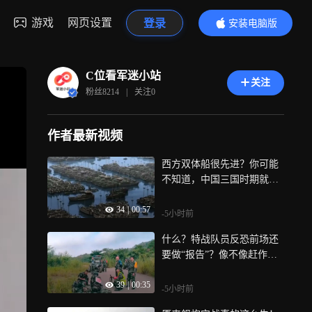
游戏
网页设置
登录
安装电脑版
内容更精彩
C位看军迷小站
关注
粉丝
8214
|
关注
0
作者最新视频
西方双体船很先进？你可能
不知道，中国三国时期就有
了
34
|
00:57
-5小时前
什么？特战队员反恐前场还
要做“报告”？像不像赶作业
的你
39
|
00:35
-5小时前