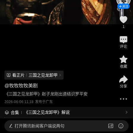
关注
1
评论
收藏
看正片
三国之见龙卸甲
@
牧牧牧牧美剧
分享
《三国之见龙卸甲》赵子龙刚出道结识罗平安
2026-06-06 11:18
发布于
广东
《三国之见龙卸甲》解说
合集
打开
腾讯新闻客户端说两句