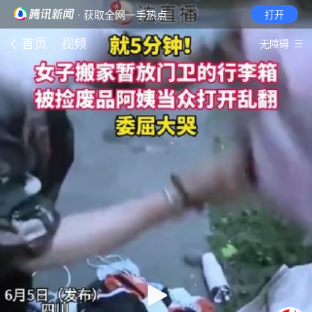
· 获取全网一手热点
打开
首页
视频
无障碍