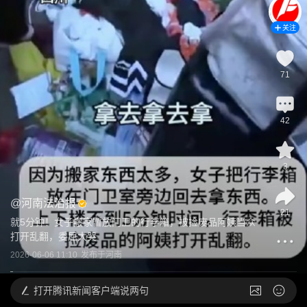
关注
71
42
3
@
河南法治报
21
就5分钟！女子搬家暂放门卫的行李箱，被捡废品阿姨当众
打开乱翻，委屈大哭
2026-06-06 11:10
发布于
河南
打开
腾讯新闻客户端说两句