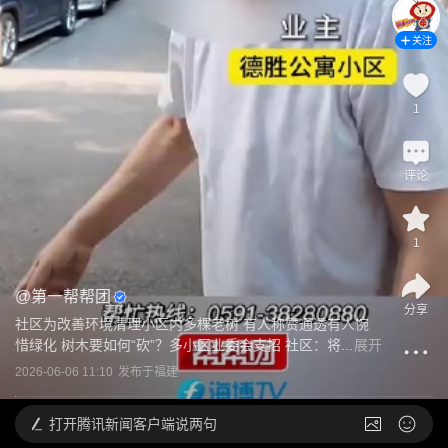
关注
1
评论
1
@
第一帮帮团
分享
社区为改善环境清理小区内多棵老树 有人称赞通透有人惋
惜绿化 树木要如何“砍”？多小区业委会支招 社区：将...
展开
2026-06-06 11:10
发布于
福建
打开
腾讯新闻客户端说两句