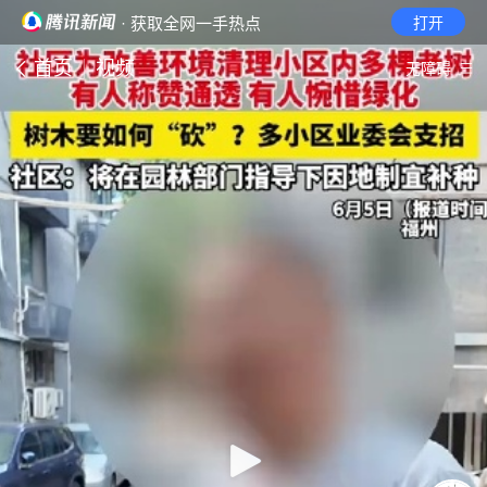
· 获取全网一手热点
打开
首页
视频
无障碍