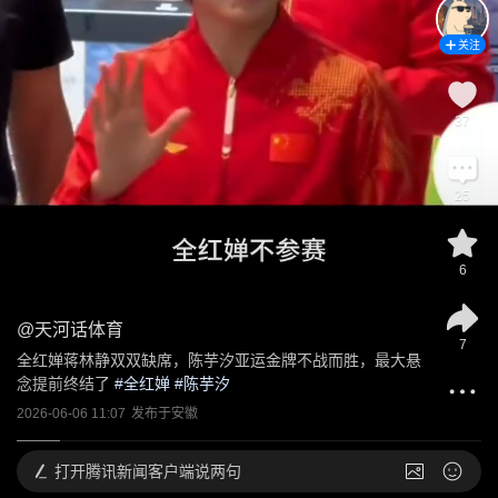
关注
37
25
6
@
天河话体育
7
全红婵蒋林静双双缺席，陈芋汐亚运金牌不战而胜，最大悬
念提前终结了
 #
全红婵
 #
陈芋汐
2026-06-06 11:07
发布于
安徽
打开
腾讯新闻客户端说两句