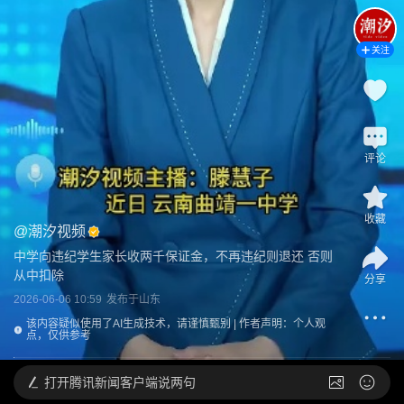
关注
评论
收藏
@
潮汐视频
中学向违纪学生家长收两千保证金，不再违纪则退还 否则
从中扣除
分享
2026-06-06 10:59
发布于
山东
该内容疑似使用了AI生成技术，请谨慎甄别 | 作者声明：个人观
点，仅供参考
打开
腾讯新闻客户端说两句