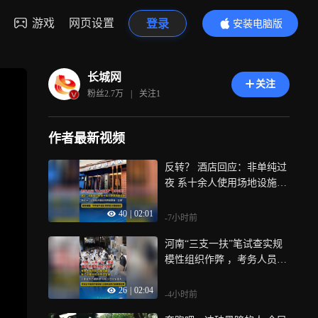
游戏
网页设置
登录
安装电脑版
内容更精彩
长城网
关注
粉丝
2.7万
|
关注
1
作者最新视频
反转？ 酒店回应：非单纯过
夜 系十余人使用场地设施，
舆论从一边倒批评酒店到质
40
|
02:01
疑顾客“白嫖”，理性提醒：
-7小时前
不传谣不站队 等待官方调查
河南“三支一扶”笔试查实规
结论 才是负责任的姿态
模性组织作弊 ，考务人员内
外勾结窃题 电子设备点对点
26
|
02:04
传送答案，公安机关已抓获
-4小时前
主要成员 8月22日全省重