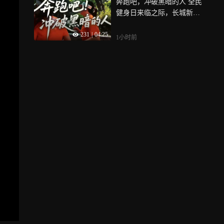
奔跑吧，冲破黑暗的人 全民
考，考试公平底线不容突破
健身日来临之际，长城新媒
全链条追责方能震慑犯罪
体走进石家庄黑暗跑团，记
231
|
04:25
录视障跑者与志愿者并肩奔
1小时前
跑的故事，带你认识那些冲
破黑暗、奔向晨光的人