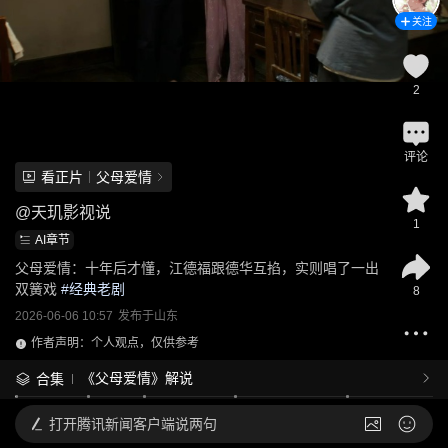
关注
2
评论
看正片
父母爱情
@
天玑影视说
1
AI章节
父母爱情：十年后才懂，江德福跟德华互掐，实则唱了一出
双簧戏
 #
经典老剧
8
2026-06-06 10:57
发布于
山东
作者声明：个人观点，仅供参考
《父母爱情》解说
合集
打开
腾讯新闻客户端说两句