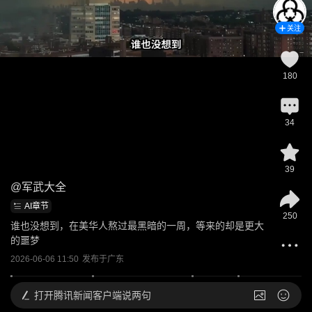
关注
180
34
39
@
军武大全
AI章节
250
谁也没想到，在美华人熬过最黑暗的一周，等来的却是更大
的噩梦
2026-06-06 11:50
发布于
广东
打开
腾讯新闻客户端说两句