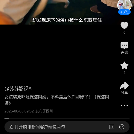
关注
6
评论
2
@
苏苏影视A
分享
女孩装死吓唬保洁阿姨，不料最后他们却惨了！《保洁阿
姨》
2026-06-06 09:52
发布于
四川
打开
腾讯新闻客户端说两句