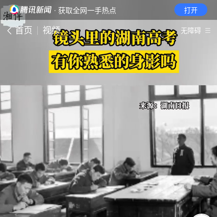
· 获取全网一手热点
打开
首页
视频
无障碍