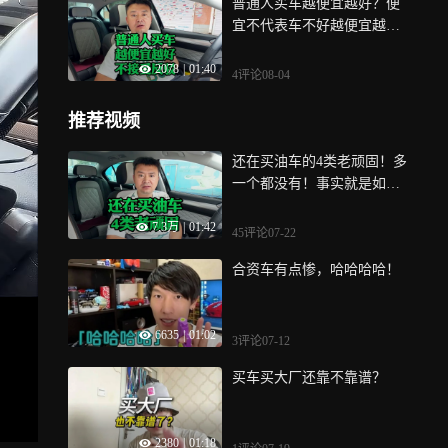
普通人买车越便宜越好？便
宜不代表车不好越便宜越耐
用不接受反驳
2078
|
01:40
4评论
08-04
推荐视频
还在买油车的4类老顽固！多
一个都没有！事实就是如此
还纠结个屁
7.3万
|
01:42
45评论
07-22
合资车有点惨，哈哈哈哈！
6635
|
01:02
3评论
07-12
买车买大厂还靠不靠谱？
2380
|
01:18