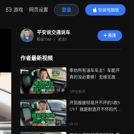
游戏
网页设置
登录
安装电脑版
内容更精彩
平安说交通说车
关注
粉丝
5388
|
关注
0
作者最新视频
奉劝所有油车车主！车能开
真的没必要换！无缘无故换
车就是败家！
1841
|
01:36
3评论
前天
开到报废轻易开不坏的5款S
UV！就是耐造开不坏的代名
词！真省心
7652
|
01:39
08-05